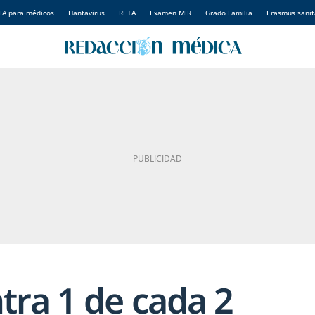
IA para médicos
Hantavirus
RETA
Examen MIR
Grado Familia
Erasmus sanit
tra 1 de cada 2