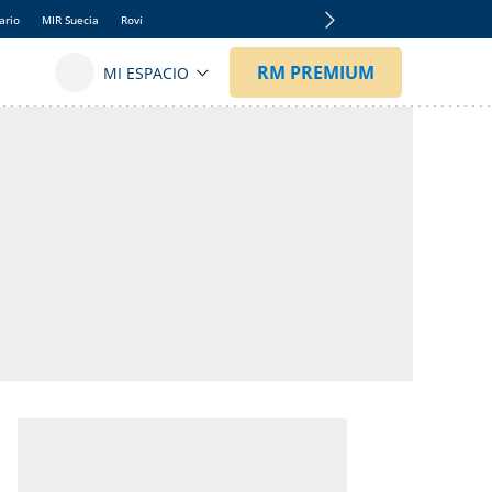
ario
MIR Suecia
Rovi