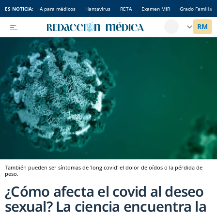
ES NOTICIA:
IA para médicos
Hantavirus
RETA
Examen MIR
Grado Familia
También pueden ser síntomas de 'long covid' el dolor de oídos o la pérdida de
peso.
¿Cómo afecta el covid al deseo
sexual? La ciencia encuentra la