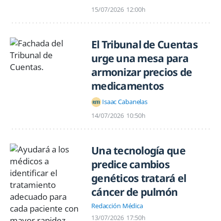
15/07/2026
12:00h
El Tribunal de Cuentas
urge una mesa para
armonizar precios de
medicamentos
Isaac Cabanelas
14/07/2026
10:50h
Una tecnología que
predice cambios
genéticos tratará el
cáncer de pulmón
Redacción Médica
13/07/2026
17:50h