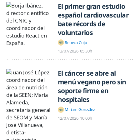
El primer gran estudio
español cardiovascular
bate récords de
voluntarios
Rebeca Cojo
13/07/2026
05:30h
El cáncer se abre al
menú vegano pero sin
soporte firme en
hospitales
Míriam González
12/07/2026
10:00h