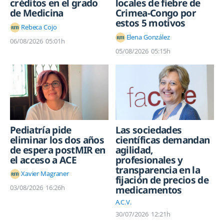
créditos en el grado
locales de fiebre de
de Medicina
Crimea-Congo por
estos 5 motivos
Rebeca Cojo
Elena González
06/08/2026
05:01h
05/08/2026
05:15h
Pediatría pide
Las sociedades
eliminar los dos años
científicas demandan
de espera postMIR en
agilidad,
el acceso a ACE
profesionales y
transparencia en la
Xavier Magraner
fijación de precios de
03/08/2026
16:26h
medicamentos
A.C.V.
30/07/2026
12:21h