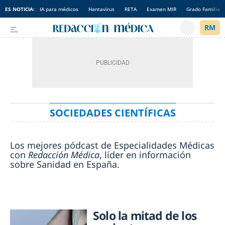
ES NOTICIA:
IA para médicos
Hantavirus
RETA
Examen MIR
Grado Familia
SOCIEDADES CIENTÍFICAS
Los mejores pódcast de Especialidades Médicas
con
Redacción Médica
, líder en información
sobre Sanidad en España.
Solo la mitad de los