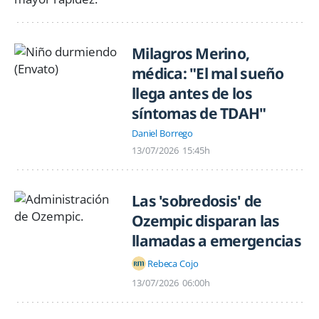
Milagros Merino,
médica: "El mal sueño
llega antes de los
síntomas de TDAH"
Daniel Borrego
13/07/2026
15:45h
Las 'sobredosis' de
Ozempic disparan las
llamadas a emergencias
Rebeca Cojo
13/07/2026
06:00h