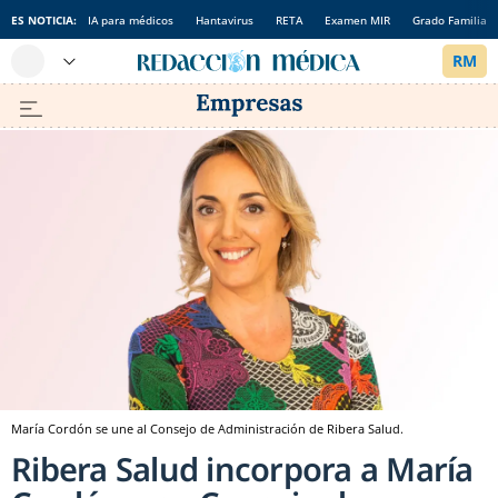
ES NOTICIA:
IA para médicos
Hantavirus
RETA
Examen MIR
Grado Familia
María Cordón se une al Consejo de Administración de Ribera Salud.
Ribera Salud incorpora a María