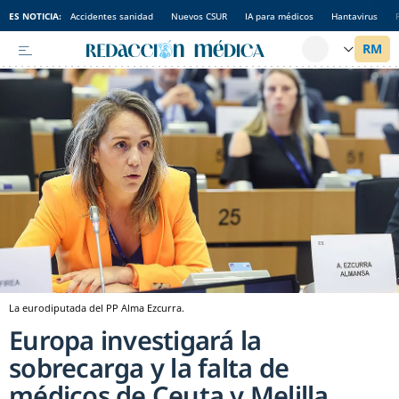
ES NOTICIA:
Accidentes sanidad
Nuevos CSUR
IA para médicos
Hantavirus
La eurodiputada del PP Alma Ezcurra.
Europa investigará la
sobrecarga y la falta de
médicos de Ceuta y Melilla