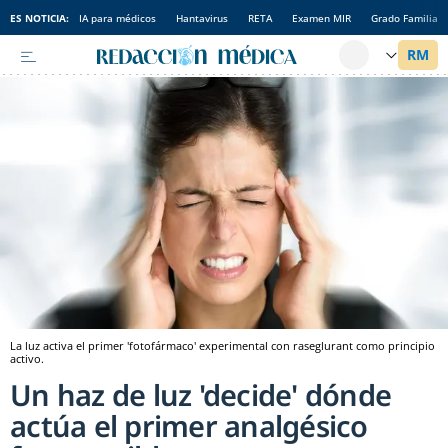
ES NOTICIA:
IA para médicos
Hantavirus
RETA
Examen MIR
Grado Familia
La luz activa el primer 'fotofármaco' experimental con raseglurant como principio
activo.
Un haz de luz 'decide' dónde
actúa el primer analgésico