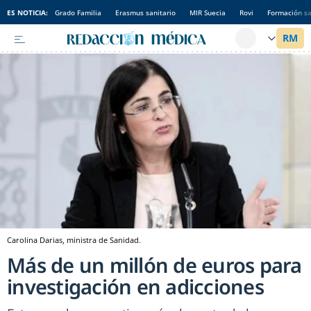
ES NOTICIA:
Grado Familia
Erasmus sanitario
MIR Suecia
Rovi
Formación sa
Carolina Darias, ministra de Sanidad.
Más de un millón de euros para
investigación en adicciones