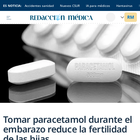
ES NOTICIA:
Accidentes sanidad
Nuevos CSUR
IA para médicos
Hantavirus
Tomar paracetamol durante el
embarazo reduce la fertilidad
de las hijas