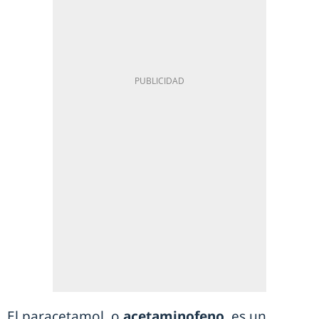
El paracetamol, o
acetaminofeno
, es un