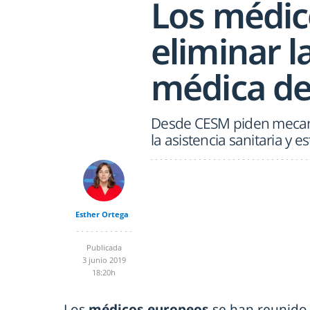
Los médic
eliminar l
médica de
Desde CESM piden mecani
la asistencia sanitaria y e
Esther Ortega
Publicada
3 junio 2019
18:20h
Los
médicos europeos
se han reunido