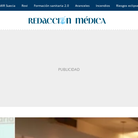
MIR Suecia
Rovi
Formación sanitaria 2.0
Aranceles
Incendios
Riesgos eclips