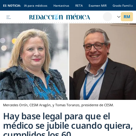
ES NOTICIA:
IA para médicos
Hantavirus
RETA
Examen MIR
Grado Familia
Mercedes Ortín, CESM Aragón, y Tomas Toranzo, presidente de CESM.
Hay base legal para que el
médico se jubile cuando quiera,
cumplidos los 60