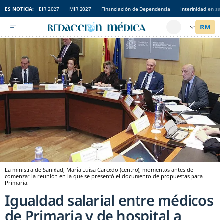
ES NOTICIA:
EIR 2027
MIR 2027
Financiación de Dependencia
Interinidad en s
La ministra de Sanidad, María Luisa Carcedo (centro), momentos antes de
comenzar la reunión en la que se presentó el documento de propuestas para
Primaria.
Igualdad salarial entre médicos
de Primaria y de hospital a