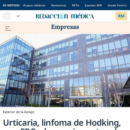
ES NOTICIA:
IA para médicos
Hantavirus
RETA
Examen MIR
Grado Familia
Exterior de la Aemps
Urticaria, linfoma de Hodking,