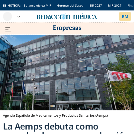
ES NOTICIA:
Balance oferta MIR
Gerente del Sespa
EIR 2027
MIR 2027
Fina
Agencia Española de Medicamentos y Productos Sanitarios (Aemps).
La Aemps debuta como