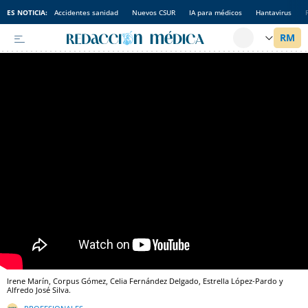
ES NOTICIA:
Accidentes sanidad
Nuevos CSUR
IA para médicos
Hantavirus
Irene Marín, Corpus Gómez, Celia Fernández Delgado, Estrella López-Pardo y
Alfredo José Silva.