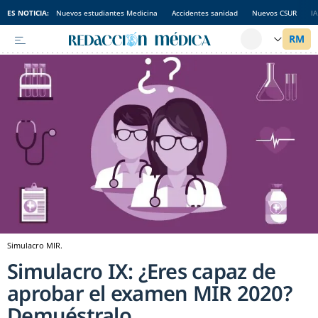
ES NOTICIA:
Nuevos estudiantes Medicina
Accidentes sanidad
Nuevos CSUR
I
Simulacro MIR.
Simulacro IX: ¿Eres capaz de
aprobar el examen MIR 2020?
Demuéstralo