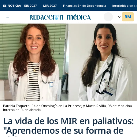
ES NOTICIA:
EIR 2027
MIR 2027
Financiación de Dependencia
Interinidad en s
Patricia Toquero, R4 de Oncología en La Princesa; y Marta Rivilla, R3 de Medicina
Interna en Fuenlabrada.
La vida de los MIR en paliativos:
"Aprendemos de su forma de