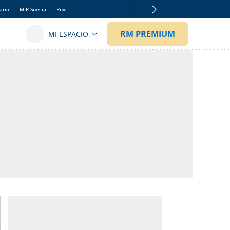
ario
MIR Suecia
Rovi