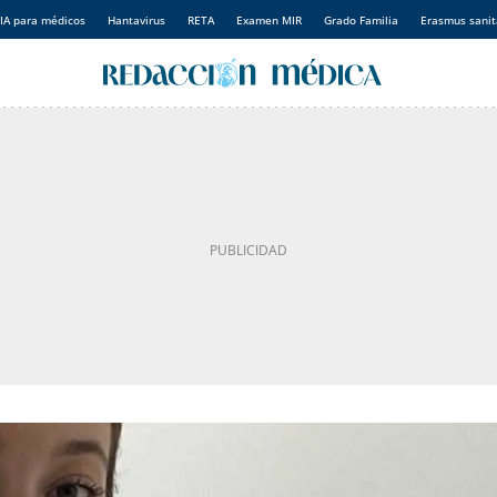
IA para médicos
Hantavirus
RETA
Examen MIR
Grado Familia
Erasmus sanit