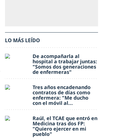
LO MÁS LEÍDO
De acompañarla al
hospital a trabajar juntas:
"Somos dos generaciones
de enfermeras"
Tres años encadenando
contratos de días como
enfermera: "Me ducho
con el móvil al...
Raúl, el TCAE que entró en
Medicina tras dos FP:
"Quiero ejercer en mi
pueblo"