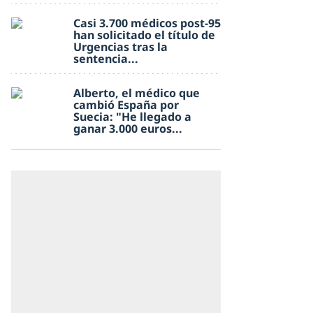
Casi 3.700 médicos post-95
han solicitado el título de
Urgencias tras la
sentencia...
Alberto, el médico que
cambió España por
Suecia: "He llegado a
ganar 3.000 euros...