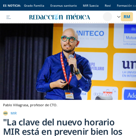
ES NOTICIA:
Grado Familia
Erasmus sanitario
MIR Suecia
Rovi
Formación sa
Pablo Villagrasa, profesor de CTO.
MIR
"La clave del nuevo horario
MIR está en prevenir bien los