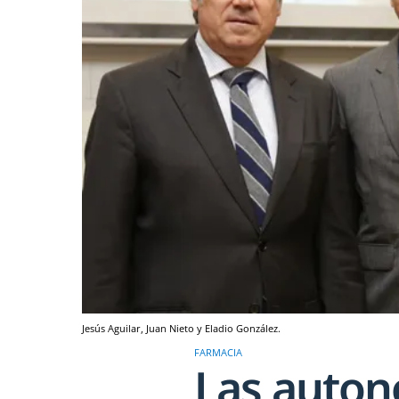
Jesús Aguilar, Juan Nieto y Eladio González.
FARMACIA
Las auton