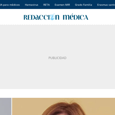
IA para médicos
Hantavirus
RETA
Examen MIR
Grado Familia
Erasmus sanit