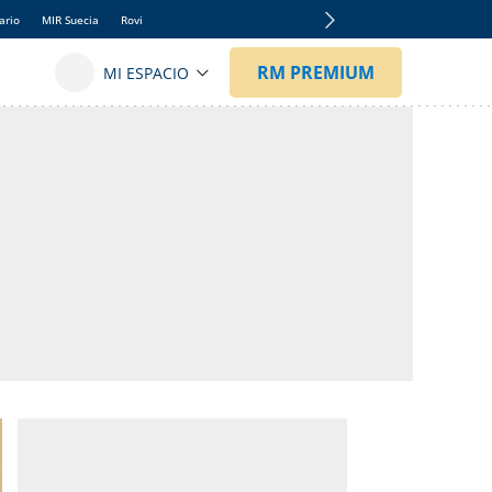
ario
MIR Suecia
Rovi