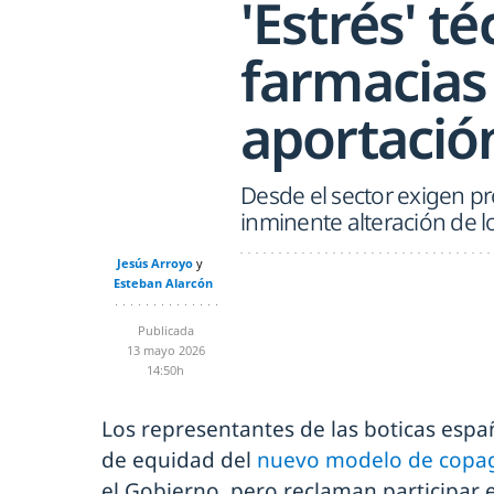
'Estrés' té
farmacias 
aportació
Desde el sector exigen pro
inminente alteración de l
Jesús Arroyo
Esteban Alarcón
Publicada
13 mayo 2026
14:50h
Los representantes de las boticas esp
de equidad del
nuevo modelo de copag
el Gobierno, pero reclaman participar 