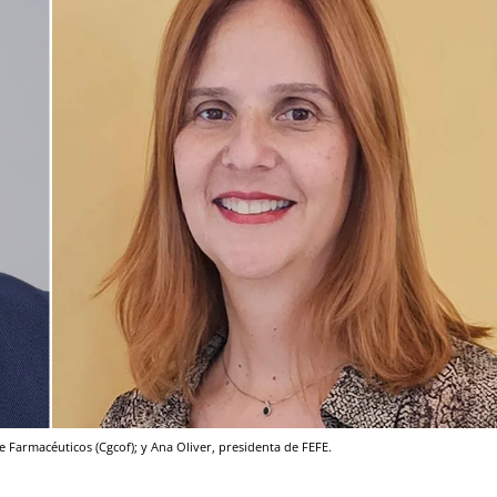
e Farmacéuticos (Cgcof); y Ana Oliver, presidenta de FEFE.