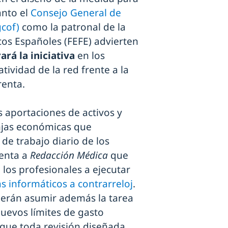
anto el
Consejo General de
gcof)
como la patronal de la
os Españoles (FEFE) advierten
rá la iniciativa
en los
ividad de la red frente a la
renta.
 aportaciones de activos y
njas económicas que
 de trabajo diario de los
menta a
Redacción Médica
que
 los profesionales a ejecutar
 informáticos a contrarreloj
.
berán asumir además la tarea
nuevos límites de gasto
 que toda revisión diseñada