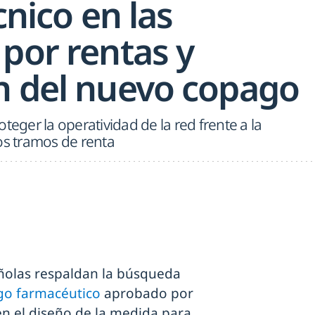
cnico en las
por rentas y
n del nuevo copago
teger la operatividad de la red frente a la
os tramos de renta
añolas respaldan la búsqueda
o farmacéutico
aprobado por
en el diseño de la medida para