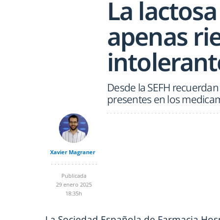
La lactosa
apenas rie
intolerant
Desde la SEFH recuerdan 
presentes en los medic
Xavier Magraner
Publicada
29 enero 2025
18:35h
La Sociedad Española de Farmacia Hospi