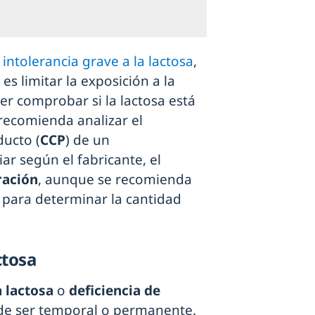
intolerancia grave a la lactosa
,
s limitar la exposición a la
r comprobar si la lactosa está
recomienda analizar el
ducto (
CCP
) de un
r según el fabricante, el
ración
, aunque se recomienda
para determinar la cantidad
ctosa
a lactosa
o
deficiencia de
uede ser temporal o permanente.