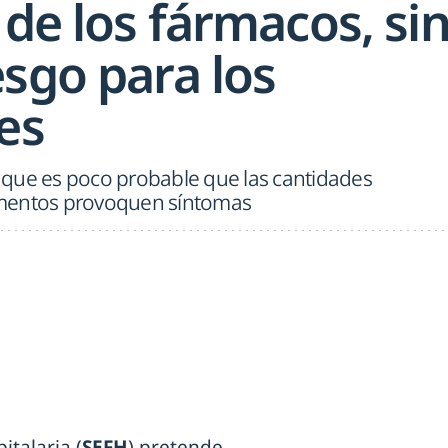
 de los fármacos, si
sgo para los
es
que es poco probable que las cantidades
amentos provoquen síntomas
talaria (
SEFH
) pretende