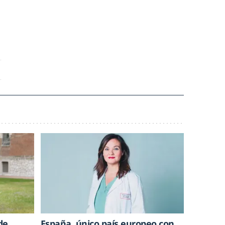
de
España, único país europeo con