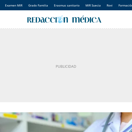
Examen MIR
Grado Familia
Erasmus sanitario
MIR Suecia
Rovi
Formación