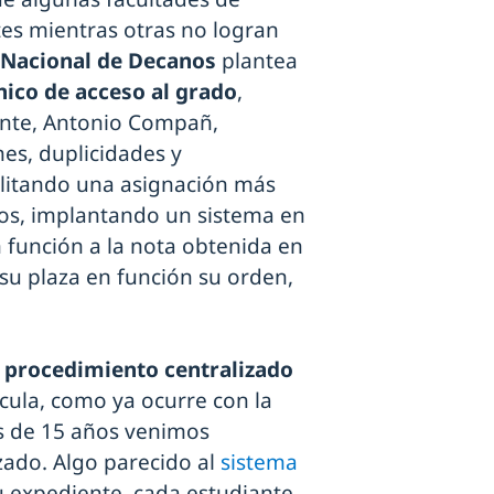
es mientras otras no logran
 Nacional de Decanos
plantea
nico de acceso al grado
,
ente, Antonio Compañ,
nes, duplicidades y
litando una asignación más
icos, implantando un sistema en
n función a la nota obtenida en
su plaza en función su orden,
n
procedimiento centralizado
ícula, como ya ocurre con la
s de 15 años venimos
ado. Algo parecido al
sistema
su expediente, cada estudiante