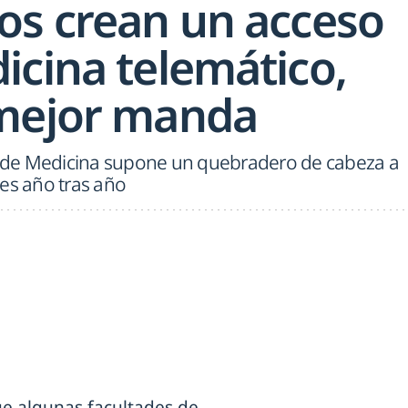
os crean un acceso
icina telemático,
 mejor manda
es de Medicina supone un quebradero de cabeza a
es año tras año
ue algunas facultades de