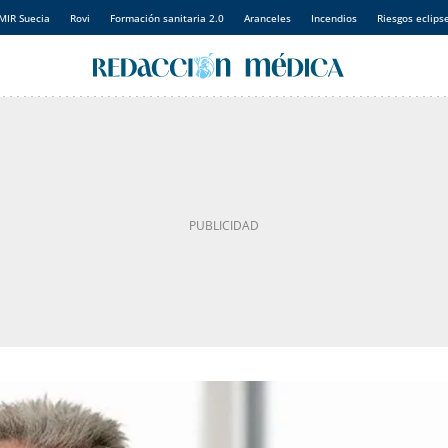
MIR Suecia
Rovi
Formación sanitaria 2.0
Aranceles
Incendios
Riesgos eclips