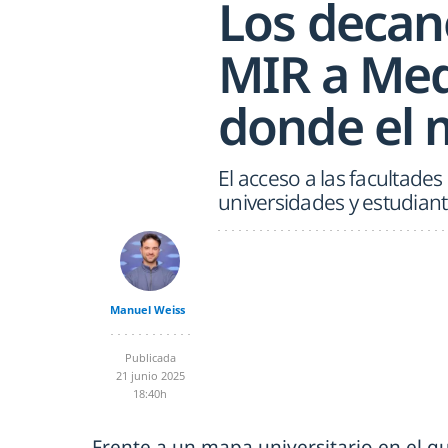
Los decan
MIR a Med
donde el
El acceso a las facultad
universidades y estudiant
Manuel Weiss
Publicada
21 junio 2025
18:40h
Frente a un mapa universitario en el q