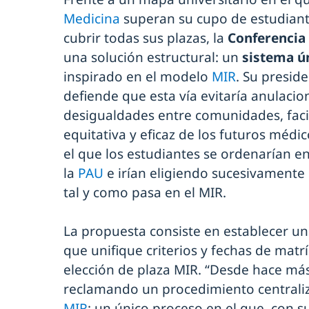
Medicina
superan su cupo de estudiant
cubrir todas sus plazas, la
Conferencia
una solución estructural: un
sistema ú
inspirado en el modelo
MIR
. Su presid
defiende que esta vía evitaría anulacio
desigualdades entre comunidades, faci
equitativa y eficaz de los futuros méd
el que los estudiantes se ordenarían e
la
PAU
e irían eligiendo sucesivamente 
tal y como pasa en el MIR.
La propuesta consiste en establecer u
que unifique criterios y fechas de matr
elección de plaza MIR. “Desde hace má
reclamando un procedimiento centraliz
MIR
: un único proceso en el que, con 