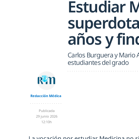
Estudiar 
superdota
años y fin
Carlos Burguera y Mario A
estudiantes del grado
Redacción Médica
Publicada
29 junio 2026
12:10h
La vocación por estudiar Medicina no s