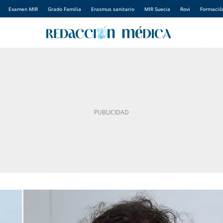
Examen MIR
Grado Familia
Erasmus sanitario
MIR Suecia
Rovi
Formación