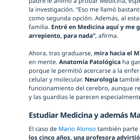
padre le animó a probar Medicina, esp
la investigación. “Eso me llamó bastant
como segunda opción. Además, al estar
familia.
Entré en Medicina aquí y me
arrepiento, para nada”
, afirma.
Ahora, tras graduarse,
mira hacia el 
en mente.
Anatomía Patológica
ha gan
porque le permitió acercarse a la en
celular y molecular.
Neurología
también
funcionamiento del cerebro, aunque re
y las guardias le parecen especialment
Estudiar Medicina y además M
El caso de
Mario Alonso
también parte 
los cinco años, una profesora advirti