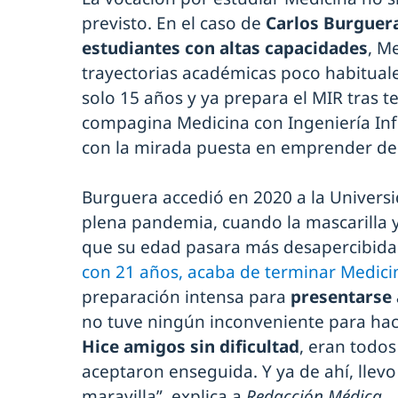
previsto. En el caso de
Carlos Burguer
estudiantes con altas capacidades
, M
trayectorias académicas poco habitual
solo 15 años y ya prepara el MIR tras te
compagina Medicina con Ingeniería In
con la mirada puesta en emprender dent
Burguera accedió en 2020 a la Universid
plena pandemia, cuando la mascarilla y 
que su edad pasara más desapercibida
con 21 años, acaba de terminar Medici
preparación intensa para
presentarse 
no tuve ningún inconveniente para hac
Hice amigos sin dificultad
, eran todo
aceptaron enseguida. Y ya de ahí, llev
maravilla”, explica a
Redacción Médica.