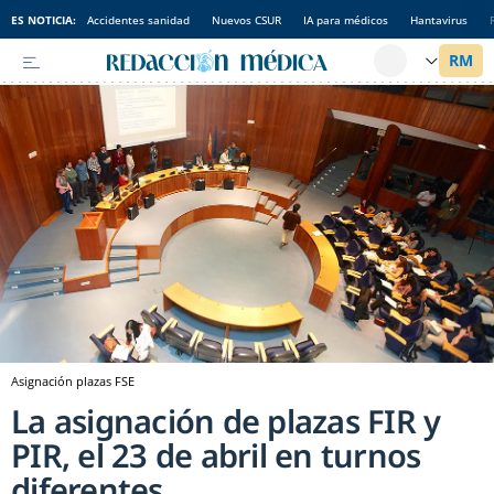
ES NOTICIA:
Accidentes sanidad
Nuevos CSUR
IA para médicos
Hantavirus
Asignación plazas FSE
La asignación de plazas FIR y
PIR, el 23 de abril en turnos
diferentes