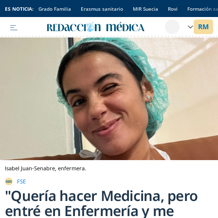
ES NOTICIA:
Grado Familia
Erasmus sanitario
MIR Suecia
Rovi
Formación sa
Isabel Juan-Senabre, enfermera.
FSE
"Quería hacer Medicina, pero
entré en Enfermería y me