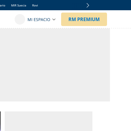
ario
MIR Suecia
Rovi