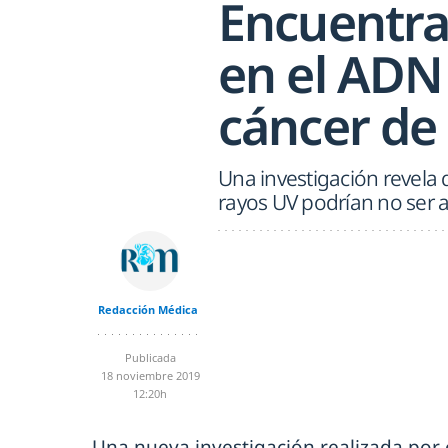
Encuentran
en el ADN
cáncer de 
Una investigación revela 
rayos UV podrían no ser a
Redacción Médica
Publicada
18 noviembre 2019
12:20h
Una nueva investigación realizada por c