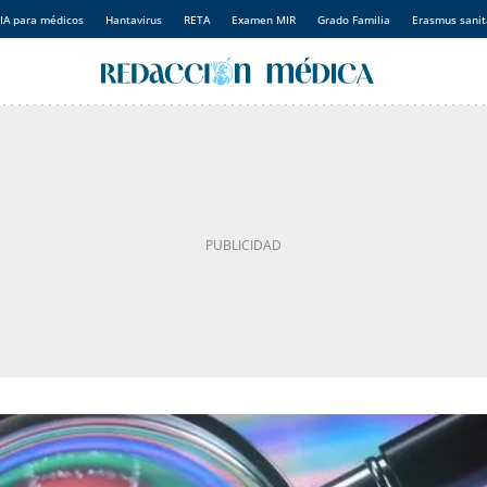
IA para médicos
Hantavirus
RETA
Examen MIR
Grado Familia
Erasmus sanit