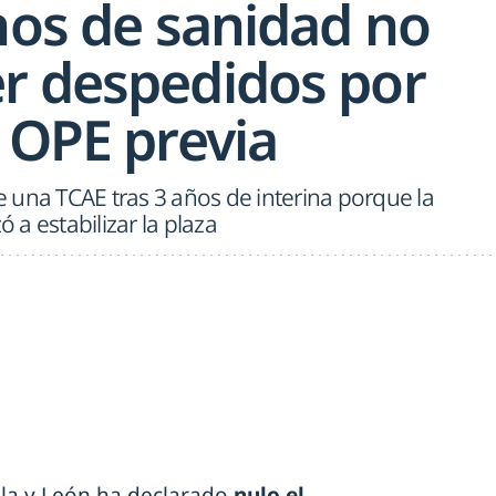
nos de sanidad no
r despedidos por
 OPE previa
de una TCAE tras 3 años de interina porque la
a estabilizar la plaza
illa y León ha declarado
nulo el