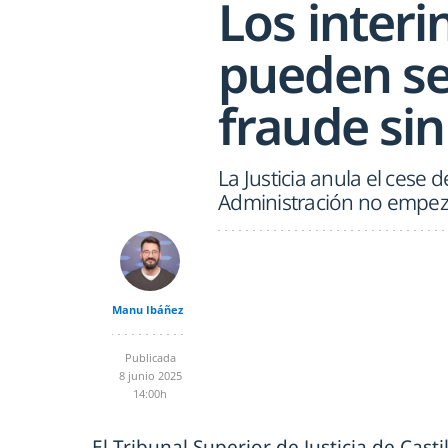
Los interi
pueden se
fraude sin
La Justicia anula el cese 
Administración no empezó 
Manu Ibáñez
Publicada
8 junio 2025
14:00h
El Tribunal Superior de Justicia de Cast