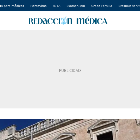
IA para médicos
Hantavirus
RETA
Examen MIR
Grado Familia
Erasmus sanit