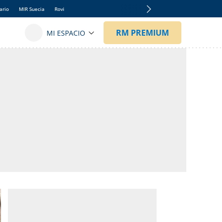
ario
MIR Suecia
Rovi