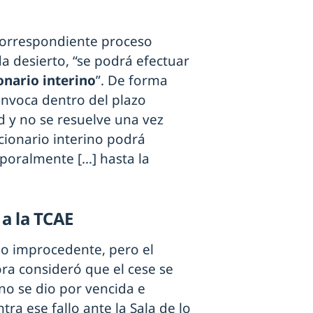
l correspondiente proceso
da desierto, “se podrá efectuar
onario interino
”. De forma
onvoca dentro del plazo
d y no se resuelve una vez
cionario interino podrá
poralmente […] hasta la
 a la TCAE
o improcedente, pero el
ra consideró que el cese se
 no se dio por vencida e
ra ese fallo ante la Sala de lo