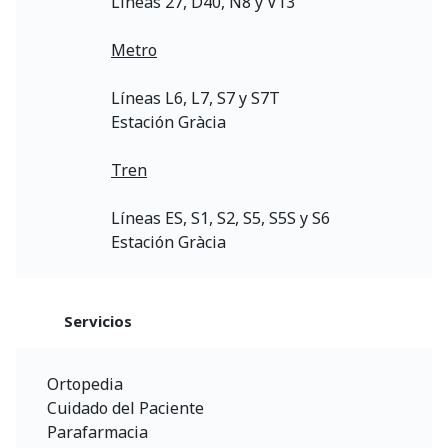
Líneas 27, D40, N8 y V13
Metro
Líneas L6, L7, S7 y S7T
Estación Gràcia
Tren
Líneas ES, S1, S2, S5, S5S y S6
Estación Gràcia
Servicios
Ortopedia
Cuidado del Paciente
Parafarmacia