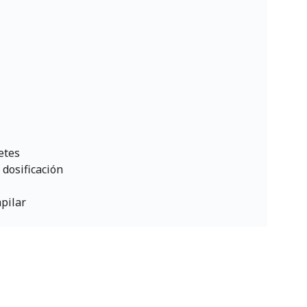
etes
dosificación
pilar