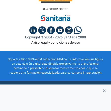
UNA PUBLICACIÓN DE
Copyright © 2004 - 2026 Sanitaria 2000
Aviso legal y condiciones de uso
Soporte válido 3-23-WCM Redacción Médica: La información que figura
en esta edición digital está dirigida exclusivamente al profesional
destinado a prescribir o dispensar medicamentos por lo que se
requiere una formación especializada para su correcta interpretación
×
QUIÉNES SOMOS
PUBLICIDAD
POLÍTICA DE PRIVACIDAD
POLÍTICA DE COOKIES
INSCRIPCIÓN ACTIVIDADES