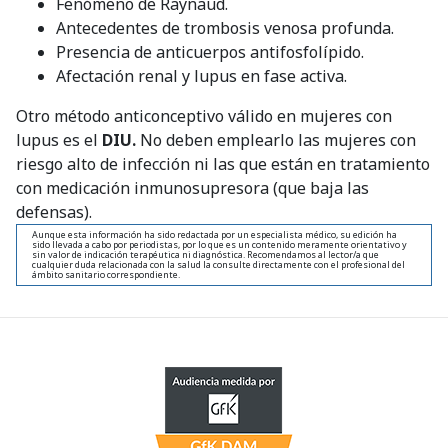
Fenómeno de Raynaud.
Antecedentes de trombosis venosa profunda.
Presencia de anticuerpos antifosfolípido.
Afectación renal y lupus en fase activa.
Otro método anticonceptivo válido en mujeres con
lupus es el
DIU.
No deben emplearlo las mujeres con
riesgo alto de infección ni las que están en tratamiento
con medicación inmunosupresora (que baja las
defensas).
Aunque esta información ha sido redactada por un especialista médico, su edición ha
sido llevada a cabo por periodistas, por lo que es un contenido meramente orientativo y
sin valor de indicación terapéutica ni diagnóstica. Recomendamos al lector/a que
cualquier duda relacionada con la salud la consulte directamente con el profesional del
ámbito sanitario correspondiente.