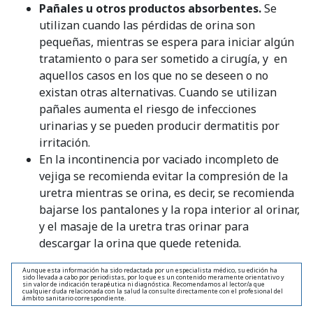
Pañales u otros productos absorbentes.
Se
utilizan cuando las pérdidas de orina son
pequeñas, mientras se espera para iniciar algún
tratamiento o para ser sometido a cirugía, y en
aquellos casos en los que no se deseen o no
existan otras alternativas. Cuando se utilizan
pañales aumenta el riesgo de infecciones
urinarias y se pueden producir dermatitis por
irritación.
En la incontinencia por vaciado incompleto de
vejiga se recomienda evitar la compresión de la
uretra mientras se orina, es decir, se recomienda
bajarse los pantalones y la ropa interior al orinar,
y el masaje de la uretra tras orinar para
descargar la orina que quede retenida.
Aunque esta información ha sido redactada por un especialista médico, su edición ha
sido llevada a cabo por periodistas, por lo que es un contenido meramente orientativo y
sin valor de indicación terapéutica ni diagnóstica. Recomendamos al lector/a que
cualquier duda relacionada con la salud la consulte directamente con el profesional del
ámbito sanitario correspondiente.