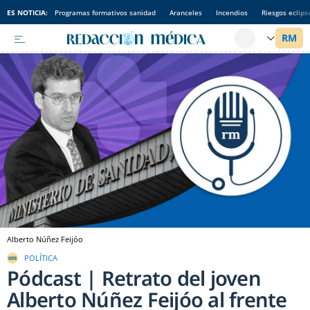
ES NOTICIA:
Programas formativos sanidad
Aranceles
Incendios
Riesgos eclips
Alberto Núñez Feijóo
POLÍTICA
Pódcast | Retrato del joven
Alberto Núñez Feijóo al frente