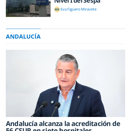
Nivel I del Sespa
Eva Figuero Miravete
ANDALUCÍA
Andalucía alcanza la acreditación de
56 CSUR en siete hospitales