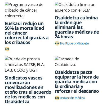
Osakidetza culmina
la orden que
Euskadi redujo un
eliminará las
50% la mortalidad
guardias médicas de
del cáncer
24 horas
colorrectal gracias a
los cribados
Eva Figuero Miravete
Osakidetza pacta
equiparar la hora de
Sindicatos vascos
guardia médica con
convocarán
la ordinaria y
movilizaciones en
reforzar el descanso
otoño tras el acuerdo
de los médicos con
Redacción Médica
Osakidetza