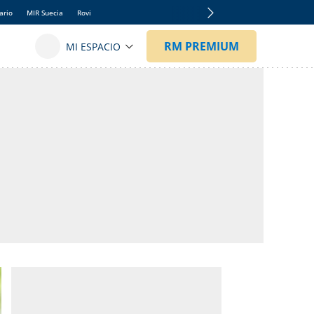
ario
MIR Suecia
Rovi