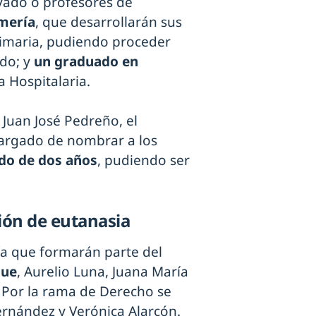
ivado o profesores de
mería
, que desarrollarán sus
rimaria, pudiendo proceder
ado; y
un graduado en
a Hospitalaria.
, Juan José Pedreño, el
cargado de nombrar a los
do de dos años
, pudiendo ser
.
ión de eutanasia
gía que formarán parte del
gue
, Aurelio Luna, Juana María
. Por la rama de Derecho se
ernández y Verónica Alarcón.