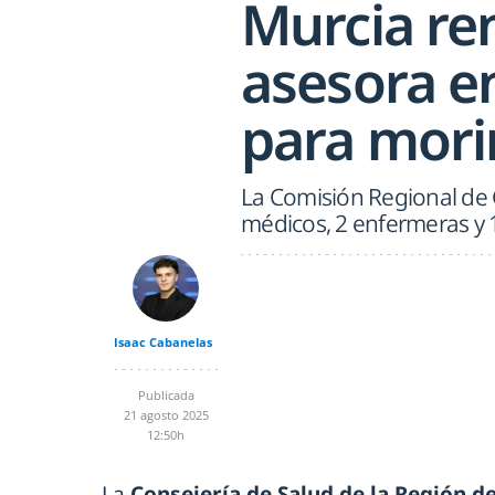
Murcia re
asesora e
para mori
La Comisión Regional de 
médicos, 2 enfermeras y 
Isaac Cabanelas
Publicada
21 agosto 2025
12:50h
La
Consejería de Salud de la Región 