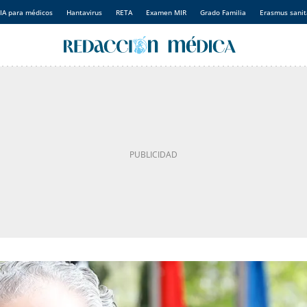
IA para médicos
Hantavirus
RETA
Examen MIR
Grado Familia
Erasmus sanit