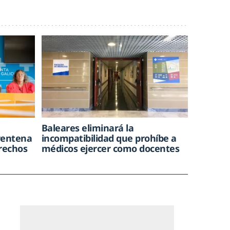
e
Baleares eliminará la
rentena
incompatibilidad que prohíbe a
trechos
médicos ejercer como docentes