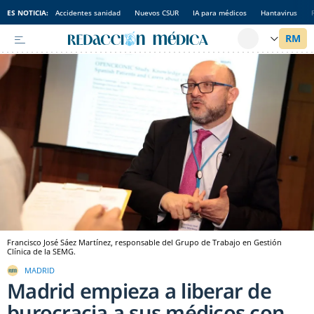
ES NOTICIA:
Accidentes sanidad
Nuevos CSUR
IA para médicos
Hantavirus
Francisco José Sáez Martínez, responsable del Grupo de Trabajo en Gestión
Clínica de la SEMG.
MADRID
Madrid empieza a liberar de
burocracia a sus médicos con