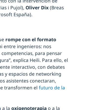
ontó con la intervención de
as i Pujol),
Oliver Dix
(Breas
rosoft España).
que
rompe con el formato
i entre ingenieros: nos
s competencias, para pensar
a”, explica Heili. Para ello, el
ente interactivo, con debates
s y espacios de networking
os asistentes conectaran,
ue transformen el
futuro de la
a a la
oxigenoterapia
o a la