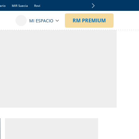
ario
MIR Suecia
Rovi