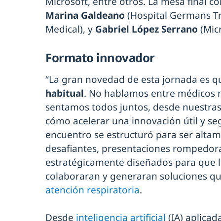
Microsoft, entre otros. La mesa final c
Marina Galdeano
(Hospital Germans Tri
Medical), y
Gabriel López Serrano
(Mic
Formato innovador
“La gran novedad de esta jornada es 
habitual
. No hablamos entre médicos n
sentamos todos juntos, desde nuestra
cómo acelerar una innovación útil y segur
encuentro se estructuró para ser altam
desafiantes, presentaciones rompedora
estratégicamente diseñados para que l
colaboraran y generaran soluciones q
atención respiratoria
.
Desde
inteligencia artificial
(IA) aplicad