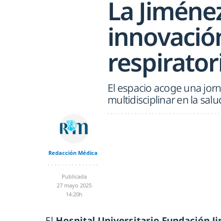
La Jiménez
innovació
respirator
El espacio acoge una jor
multidisciplinar en la salu
Redacción Médica
Publicada
27 mayo 2025
14:20h
El
Hospital Universitario Fundación J