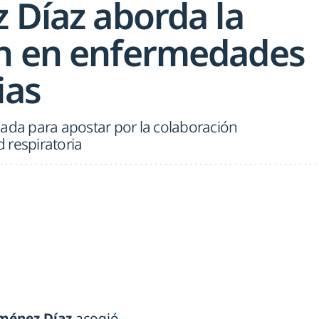
 Díaz aborda la
n en enfermedades
ias
nada para apostar por la colaboración
d respiratoria
iménez Díaz
acogió