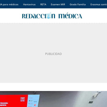
IA para médicos
Hantavirus
RETA
Examen MIR
Grado Familia
Erasmus sanit