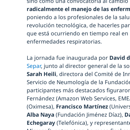
sino como una convocatoria al cambio 
radicalmente el manejo de las enfer
poniendo a los profesionales de la salu
revolución tecnológica, de hacerles pa
que está ocurriendo en tiempo real en 
enfermedades respiratorias.
La jornada fue inaugurada por
David d
Separ
, junto al director general de la s
Sarah Heili
, directora del Comité de In
Servicio de Neumología de la Fundación
participantes más destacados figurar
Fernández (Amazon Web Services, EME
(Oximesa),
Francisco Martínez
(Univers
Alba Naya
(Fundación Jiménez Díaz),
Da
Echegaray
(Telefónica), y representante