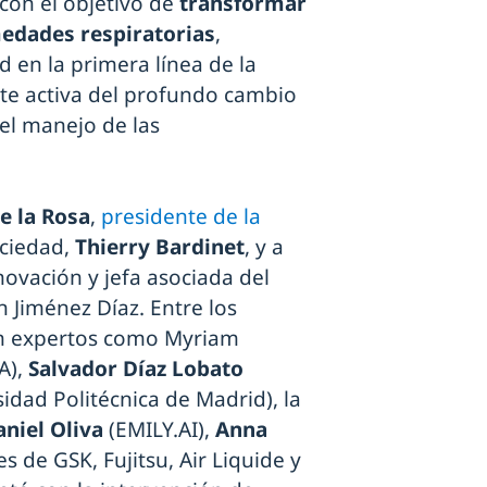
con el objetivo de
transformar
medades respiratorias
,
d en la primera línea de la
rte activa del profundo cambio
el manejo de las
e la Rosa
,
presidente de la
ociedad,
Thierry Bardinet
, y a
novación y jefa asociada del
 Jiménez Díaz. Entre los
on expertos como Myriam
A),
Salvador Díaz Lobato
idad Politécnica de Madrid), la
niel Oliva
(EMILY.AI),
Anna
s de GSK, Fujitsu, Air Liquide y