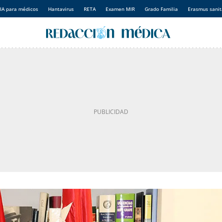
IA para médicos
Hantavirus
RETA
Examen MIR
Grado Familia
Erasmus sanit