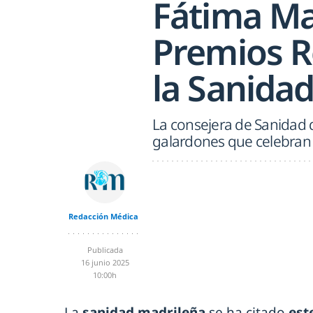
Fátima Ma
Premios R
la Sanida
La consejera de Sanidad 
galardones que celebran 
Redacción Médica
Publicada
16 junio 2025
10:00h
La
sanidad madrileña
se ha citado
est