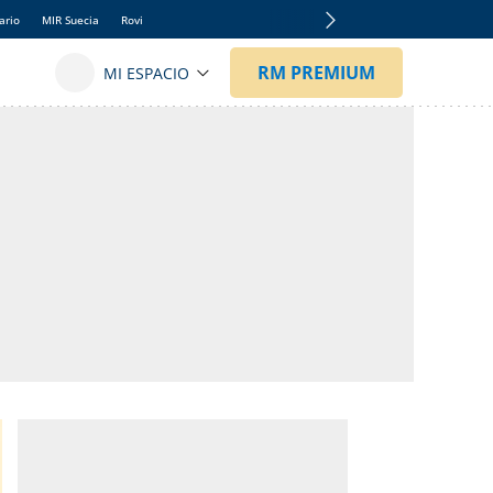
ario
MIR Suecia
Rovi