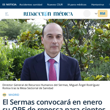
ES NOTICIA:
Accidentes sanidad
Nuevos CSUR
IA para médicos
Hantavirus
Director General de Recursos Humanos del Sermas, Miguel Ángel Rodríguez
Roiloa tras la Mesa Sectorial de Sanidad
MADRID
El Sermas convocará en enero
su OPE de repesca para cientos