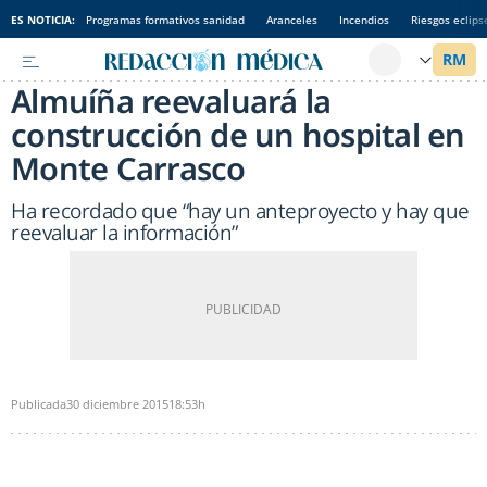
ES NOTICIA:
Programas formativos sanidad
Aranceles
Incendios
Riesgos eclips
Almuíña reevaluará la
construcción de un hospital en
Monte Carrasco
Ha recordado que “hay un anteproyecto y hay que
reevaluar la información”
Publicada
30 diciembre 2015
18:53h