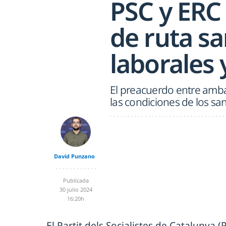
PSC y ERC
de ruta sa
laborales 
El preacuerdo entre amba
las condiciones de los san
David Punzano
Publicada
30 julio 2024
16:20h
El Partit dels Socialistes de Catalunya