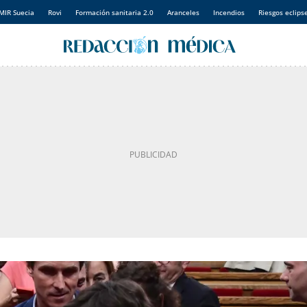
MIR Suecia
Rovi
Formación sanitaria 2.0
Aranceles
Incendios
Riesgos eclips