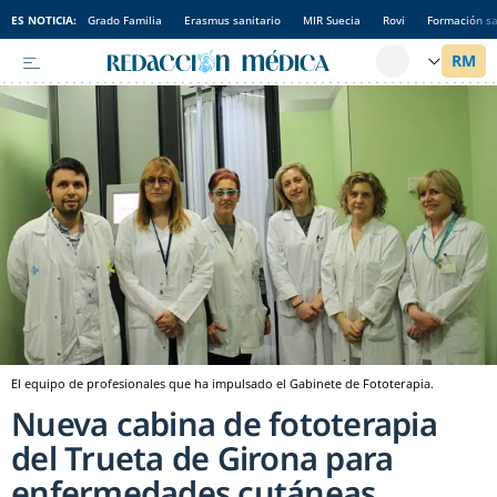
ES NOTICIA:
Grado Familia
Erasmus sanitario
MIR Suecia
Rovi
Formación sa
El equipo de profesionales que ha impulsado el Gabinete de Fototerapia.
Nueva cabina de fototerapia
del Trueta de Girona para
enfermedades cutáneas