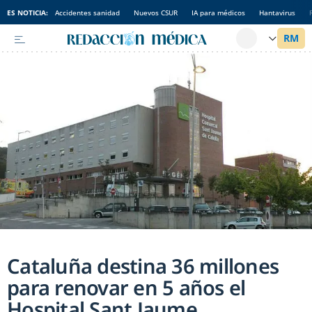
ES NOTICIA:
Accidentes sanidad
Nuevos CSUR
IA para médicos
Hantavirus
Cataluña destina 36 millones
para renovar en 5 años el
Hospital Sant Jaume