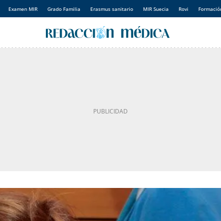
Examen MIR
Grado Familia
Erasmus sanitario
MIR Suecia
Rovi
Formación