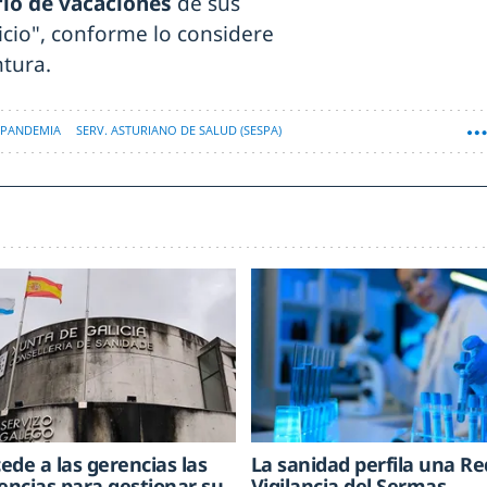
rio de vacaciones
de sus
icio", conforme lo considere
tura.
PANDEMIA
SERV. ASTURIANO DE SALUD (SESPA)
cede a las gerencias las
La sanidad perfila una Re
ncias para gestionar su
Vigilancia del Sermas