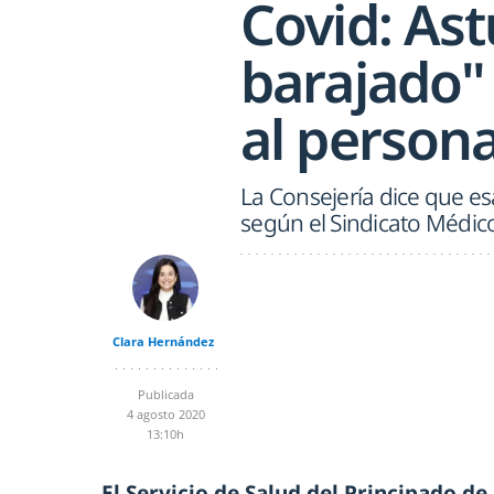
Covid: Ast
barajado"
al persona
La Consejería dice que es
según el Sindicato Médico
Clara Hernández
Publicada
4 agosto 2020
13:10h
El Servicio de Salud del Principado de