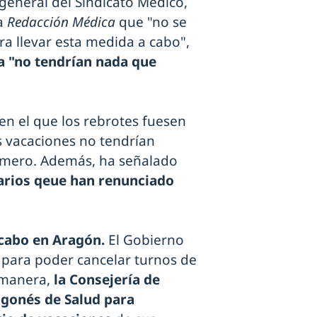
general del Sindicato Médico,
 a
Redacción Médica
que "no se
ra llevar esta medida a cabo",
ba "no tendrían nada que
en el que los rebrotes fuesen
s vacaciones no tendrían
rimero. Además, ha señalado
tarios qeue han renunciado
a cabo en Aragón.
El Gobierno
 para poder cancelar turnos de
 manera,
la Consejería de
agonés de Salud para