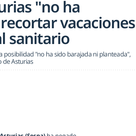
urias "no ha
 recortar vacaciones
l sanitario
a posibilidad "no ha sido barajada ni planteada",
 de Asturias
 Asturias (Sespa)
ha negado