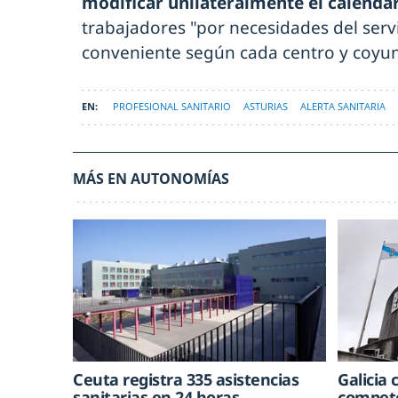
modificar unilateralmente el calenda
trabajadores "por necesidades del serv
conveniente según cada centro y coyun
PROFESIONAL SANITARIO
ASTURIAS
ALERTA SANITARIA
MÁS EN AUTONOMÍAS
Ceuta registra 335 asistencias
Galicia 
sanitarias en 24 horas
compete