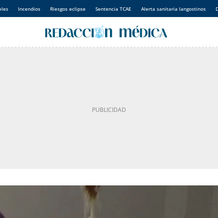
eles
Incendios
Riesgos eclipse
Sentencia TCAE
Alerta sanitaria langostinos
D