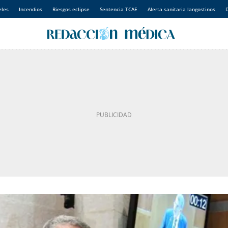
eles
Incendios
Riesgos eclipse
Sentencia TCAE
Alerta sanitaria langostinos
D