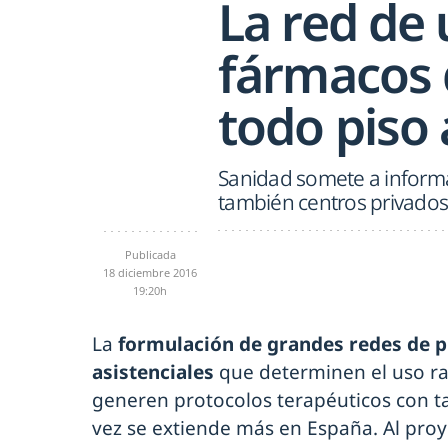
La red de 
fármacos 
todo piso 
Sanidad somete a informa
también centros privados
Publicada
18 diciembre 2016
19:20h
La
formulación de grandes redes de p
asistenciales
que determinen el uso ra
generen protocolos terapéuticos con ta
vez se extiende más en España. Al pro