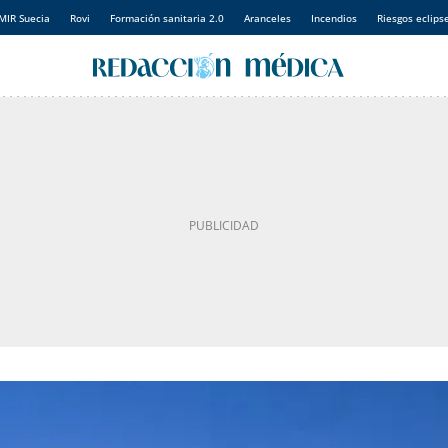
MIR Suecia
Rovi
Formación sanitaria 2.0
Aranceles
Incendios
Riesgos eclips