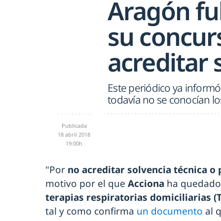
Aragón fu
su concur
acreditar 
Este periódico ya informó 
todavía no se conocían l
Publicada
18 abril 2018
19:00h
"Por
no acreditar solvencia técnica o 
motivo por el que
Acciona
ha quedado 
terapias respiratorias domiciliarias (
tal y como confirma
un documento
al 