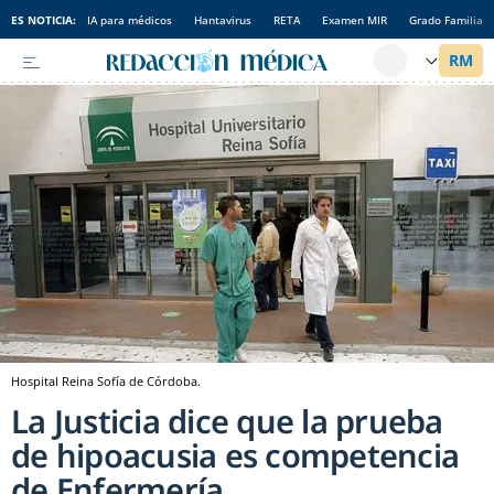
ES NOTICIA:
IA para médicos
Hantavirus
RETA
Examen MIR
Grado Familia
Hospital Reina Sofía de Córdoba.
La Justicia dice que la prueba
de hipoacusia es competencia
de Enfermería