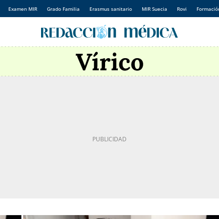
Examen MIR
Grado Familia
Erasmus sanitario
MIR Suecia
Rovi
Formación