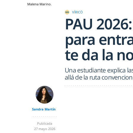
Malena Marino.
VÍRICÖ
PAU 2026: 
para entra
te da la n
Una estudiante explica la
allá de la ruta convencion
Sandra Martín
Publicada
27 mayo 2026