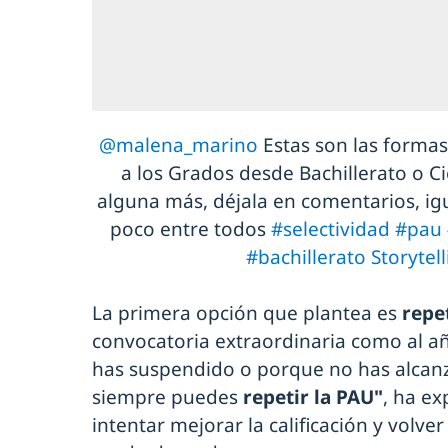
@malena_marino
Estas son las forma
a los Grados desde Bachillerato o C
alguna más, déjala en comentarios, 
poco entre todos
#selectividad
#pau
#bachillerato
Storytell
La primera opción que plantea es
repe
convocatoria extraordinaria como al añ
has suspendido o porque no has alcanz
siempre puedes
repetir la PAU"
, ha ex
intentar mejorar la calificación y volve