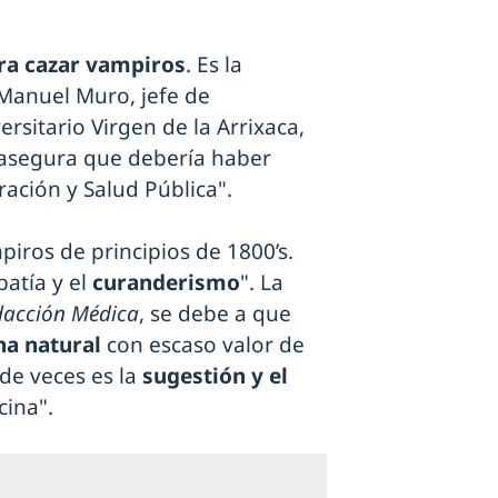
ra cazar vampiros
. Es la
 Manuel Muro, jefe de
rsitario Virgen de la Arrixaca,
n asegura que debería haber
ación y Salud Pública".
iros de principios de 1800’s.
patía y el
curanderismo
". La
dacción Médica
, se debe a que
na natural
con escaso valor de
 de veces es la
sugestión y el
cina".