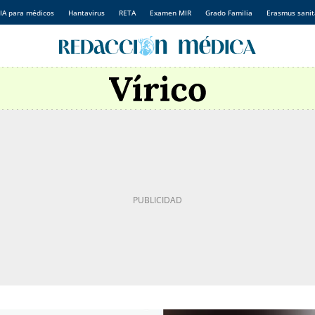
IA para médicos
Hantavirus
RETA
Examen MIR
Grado Familia
Erasmus sanit