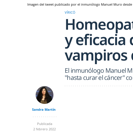
Imagen del tweet publicado por el inmunólogo Manuel Muro desde s
VÍRICÖ
Homeopatí
y eficacia 
vampiros 
El inmunólogo Manuel Mur
"hasta curar el cáncer" c
Sandra Martín
Publicada
2 febrero 2022