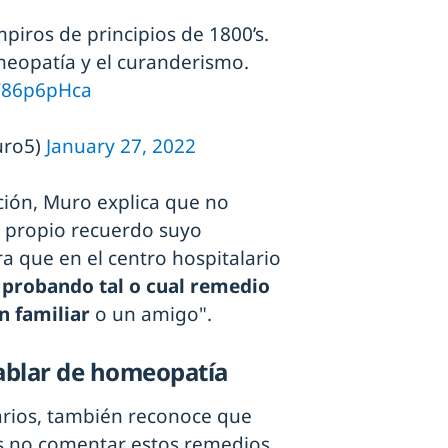
piros de principios de 1800’s.
meopatía y el curanderismo.
mF86p6pHca
uro5)
January 27, 2022
ción, Muro explica que no
n propio recuerdo suyo
a que en el centro hospitalario
 probando tal o cual remedio
un familiar
o un amigo".
hablar de homeopatía
arios, también reconoce que
es no comentar estos remedios