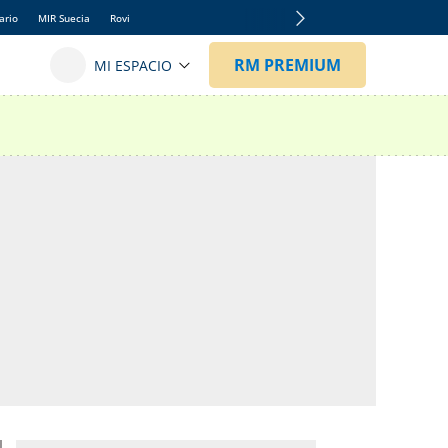
ario
MIR Suecia
Rovi